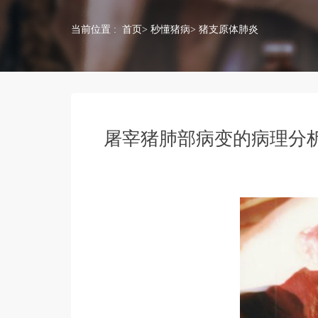
当前位置 :
首页
>
秒懂猪病
> 猪支原体肺炎
屠宰猪肺部病变的病理分析