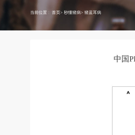
当前位置 :
首页
>
秒懂猪病
> 猪蓝耳病
中国P